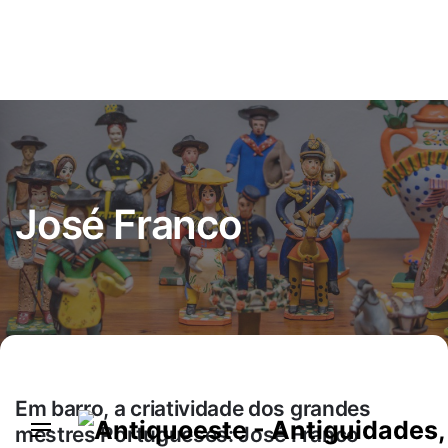
Skip
to
content
José Franco
Em barro, a criatividade dos grandes
mestres Portugueses: José Franco