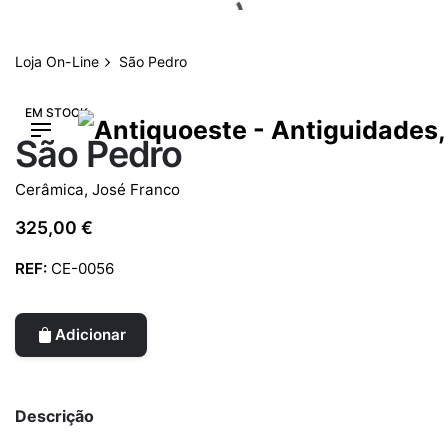
Skip
to
content
Loja On-Line
São Pedro
EM STOCK
São Pedro
Cerâmica
,
José Franco
325,00
€
REF:
CE-0056
Adicionar
Descrição