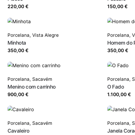
220,00
€
150,00
€
Porcelana
,
Vista Alegre
Porcelana
,
V
Minhota
Homem do 
350,00
€
350,00
€
Porcelana
,
Sacavém
Porcelana
,
S
Menino com carrinho
O Fado
900,00
€
1.100,00
€
Porcelana
,
Sacavém
Porcelana
,
S
Cavaleiro
Janela Cor