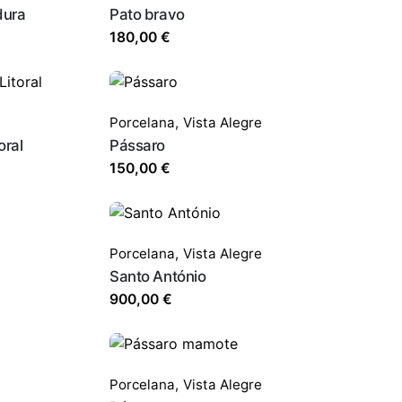
dura
Pato bravo
180,00
€
Porcelana
,
Vista Alegre
oral
Pássaro
150,00
€
Porcelana
,
Vista Alegre
Santo António
900,00
€
Porcelana
,
Vista Alegre