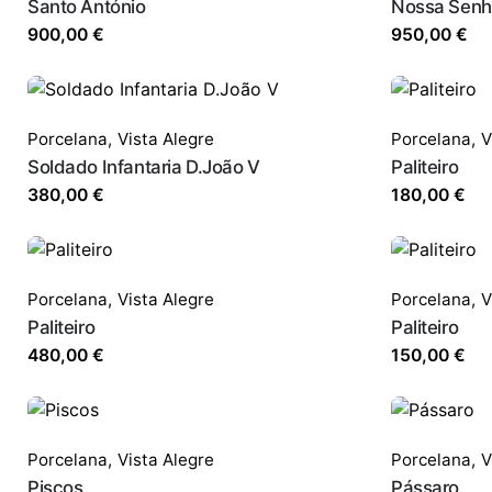
Santo António
Nossa Senh
900,00
€
950,00
€
Porcelana
,
Vista Alegre
Porcelana
,
V
Soldado Infantaria D.João V
Paliteiro
380,00
€
180,00
€
Porcelana
,
Vista Alegre
Porcelana
,
V
Paliteiro
Paliteiro
480,00
€
150,00
€
Porcelana
,
Vista Alegre
Porcelana
,
V
Piscos
Pássaro