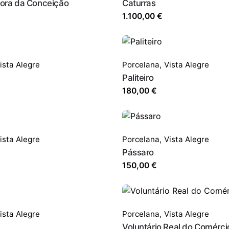
ora da Conceição
Caturras
1.100,00
€
ista Alegre
Porcelana
,
Vista Alegre
Paliteiro
180,00
€
ista Alegre
Porcelana
,
Vista Alegre
Pássaro
150,00
€
ista Alegre
Porcelana
,
Vista Alegre
Voluntário Real do Comérci