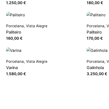
1.250,00
€
180,00
€
Porcelana
,
Vista Alegre
Porcelana
,
V
Paliteiro
Paliteiro
160,00
€
170,00
€
Porcelana
,
Vista Alegre
Porcelana
,
V
Varina
Galinhola
1.580,00
€
3.250,00
€