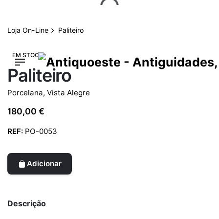
Skip
to
content
Loja On-Line
Paliteiro
EM STOCK
Paliteiro
Porcelana
,
Vista Alegre
180,00
€
REF:
PO-0053
Adicionar
Descrição