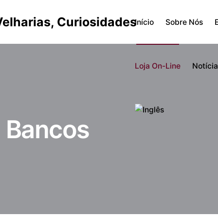
Início
Sobre Nós
Loja On-Line
Notíci
e Bancos