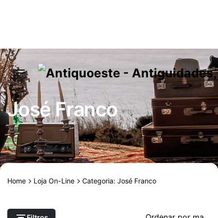
Skip
to
content
José Franco
Home
Loja On-Line
Categoria: José Franco
Filtros