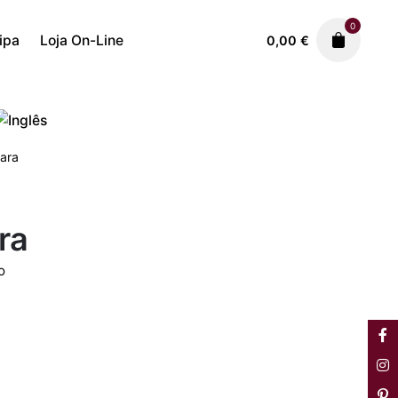
0
ipa
Loja On-Line
0,00
€
Cerâmica
José Franco
450,00
€
lara
ra
o