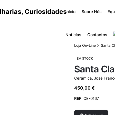
Início
Sobre Nós
Equ
Notícias
Contactos
Loja On-Line
Santa C
EM STOCK
Santa Cla
Cerâmica
,
José Franc
450,00
€
REF:
CE-0167