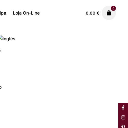
0
ipa
Loja On-Line
0,00
€
Cerâmica
José Franco
1.750,00
€
o
o