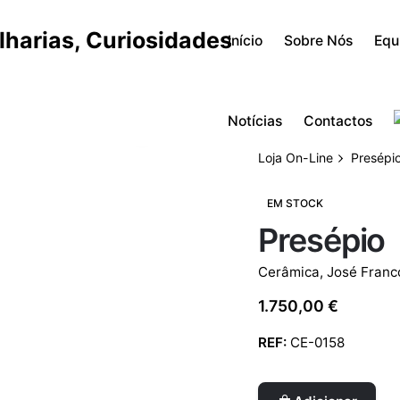
Início
Sobre Nós
Equ
Notícias
Contactos
Loja On-Line
Presépi
EM STOCK
Presépio
Cerâmica
,
José Franc
1.750,00
€
REF:
CE-0158