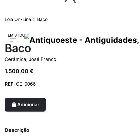
Skip
to
content
Loja On-Line
Baco
EM STOCK
Baco
Cerâmica
,
José Franco
1.500,00
€
REF:
CE-0066
Adicionar
Descrição