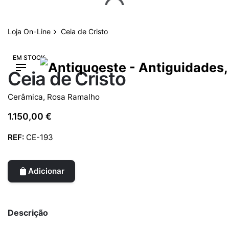
Skip
to
content
Loja On-Line
Ceia de Cristo
EM STOCK
Ceia de Cristo
Cerâmica
,
Rosa Ramalho
1.150,00
€
REF:
CE-193
Adicionar
Descrição