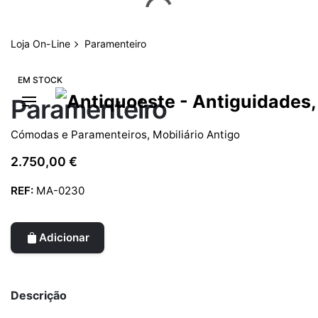
Skip
to
content
Loja On-Line
Paramenteiro
EM STOCK
Paramenteiro
Cómodas e Paramenteiros
,
Mobiliário Antigo
2.750,00
€
REF:
MA-0230
Adicionar
Descrição