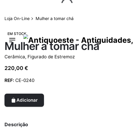
Skip
to
content
Loja On-Line
Mulher a tomar chá
EM STOCK
Mulher a tomar chá
Cerâmica
,
Figurado de Estremoz
220,00
€
REF:
CE-0240
Adicionar
Descrição