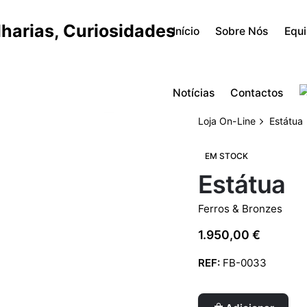
Início
Sobre Nós
Equ
Notícias
Contactos
Loja On-Line
Estátua
EM STOCK
Estátua
Ferros & Bronzes
1.950,00
€
REF:
FB-0033