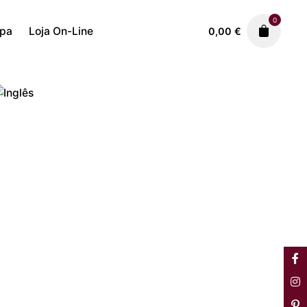
0
ipa
Loja On-Line
0,00
€
Ferros & Bronzes
1.950,00
€