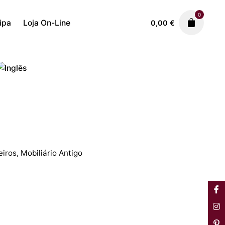
0
ipa
Loja On-Line
0,00
€
Cómodas e Paramenteiros
Mobiliário Antig
1.280,00
€
a
iros
,
Mobiliário Antigo