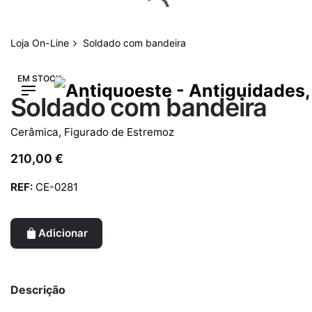
Skip
to
content
Loja On-Line
Soldado com bandeira
EM STOCK
Soldado com bandeira
Cerâmica
,
Figurado de Estremoz
210,00
€
REF:
CE-0281
Adicionar
Descrição