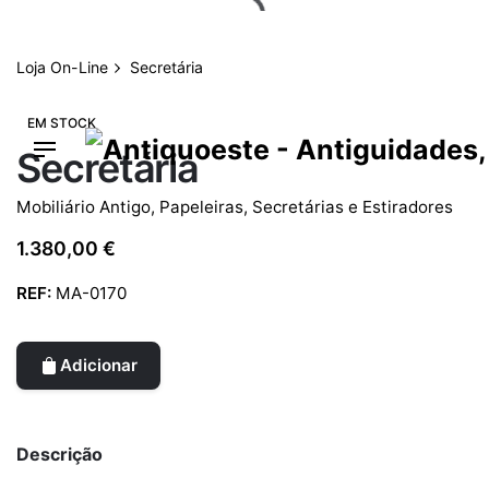
Skip
to
content
Loja On-Line
Secretária
EM STOCK
Secretária
Mobiliário Antigo
,
Papeleiras, Secretárias e Estiradores
1.380,00
€
REF:
MA-0170
Adicionar
Descrição