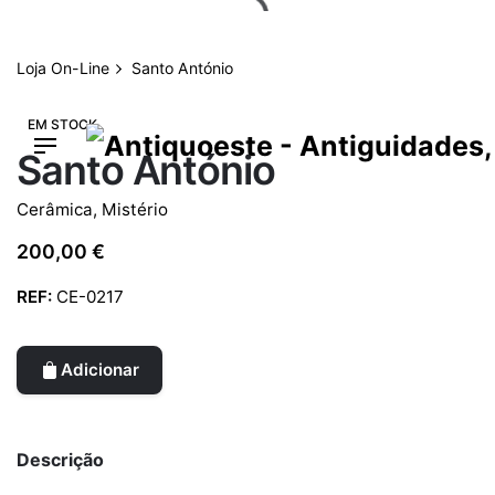
Skip
to
content
Loja On-Line
Santo António
EM STOCK
Santo António
Cerâmica
,
Mistério
200,00
€
REF:
CE-0217
Adicionar
Descrição