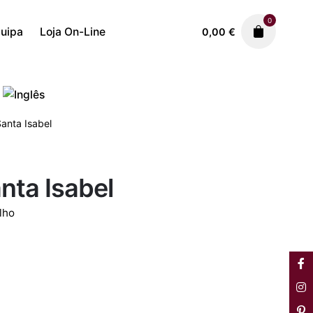
0
uipa
Loja On-Line
0,00
€
Cerâmica
Rosa Ramalho
580,00
€
anta Isabel
nta Isabel
lho