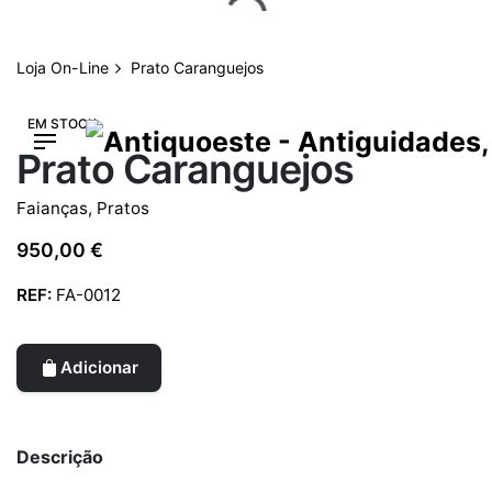
Skip
to
content
Loja On-Line
Prato Caranguejos
EM STOCK
Prato Caranguejos
Faianças
,
Pratos
950,00
€
REF:
FA-0012
Adicionar
Descrição