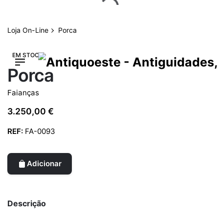
Skip
to
content
Loja On-Line
Porca
EM STOCK
Porca
Faianças
3.250,00
€
REF:
FA-0093
Adicionar
Descrição