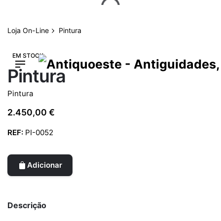
Skip
to
content
Loja On-Line
Pintura
EM STOCK
Pintura
Pintura
2.450,00
€
REF:
PI-0052
Adicionar
Descrição