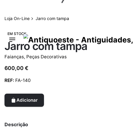
Skip
to
content
Loja On-Line
Jarro com tampa
EM STOCK
Jarro com tampa
Faianças
,
Peças Decorativas
600,00
€
REF:
FA-140
Adicionar
Descrição