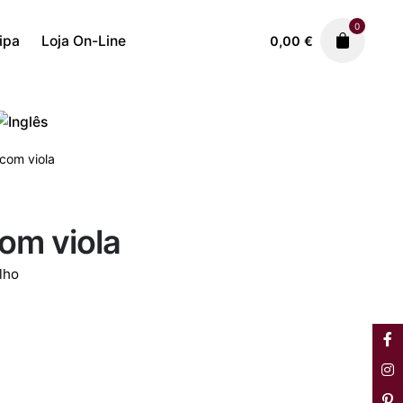
0
ipa
Loja On-Line
0,00
€
Cerâmica
Rosa Ramalho
450,00
€
om viola
m viola
lho