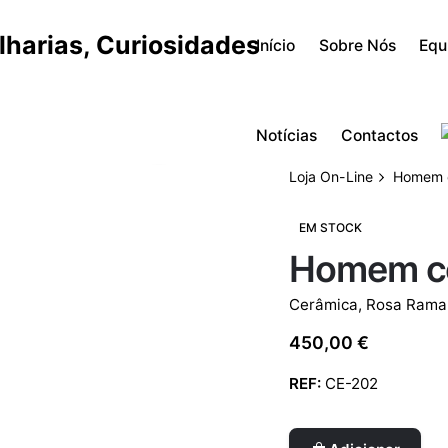
Início
Sobre Nós
Equ
Notícias
Contactos
Loja On-Line
Homem c
EM STOCK
Homem co
Cerâmica
,
Rosa Rama
450,00
€
REF:
CE-202