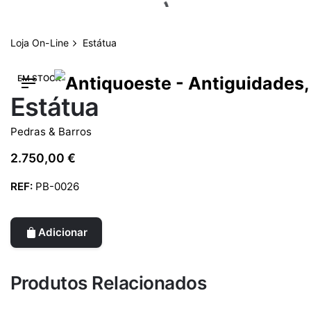
Skip
to
content
Loja On-Line
Estátua
EM STOCK
Estátua
Pedras & Barros
2.750,00
€
REF:
PB-0026
Adicionar
Produtos Relacionados