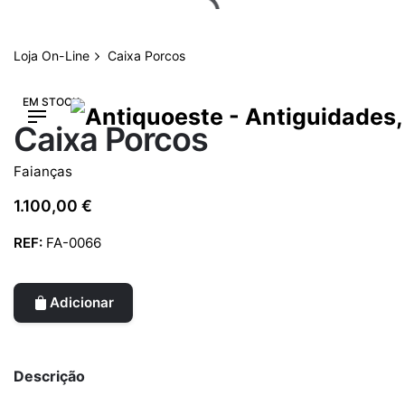
Skip
to
content
Loja On-Line
Caixa Porcos
EM STOCK
Caixa Porcos
Faianças
1.100,00
€
REF:
FA-0066
Adicionar
Descrição