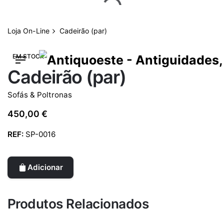
Skip
to
content
Loja On-Line
Cadeirão (par)
EM STOCK
Cadeirão (par)
Sofás & Poltronas
450,00
€
REF:
SP-0016
Adicionar
Produtos Relacionados