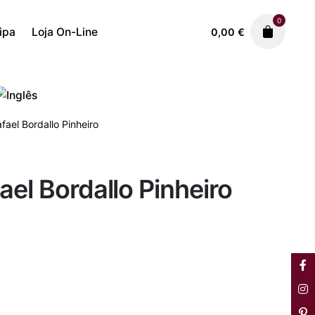
0
ipa
Loja On-Line
0,00
€
Uncategorized
1.250,00
€
fael Bordallo Pinheiro
ael Bordallo Pinheiro