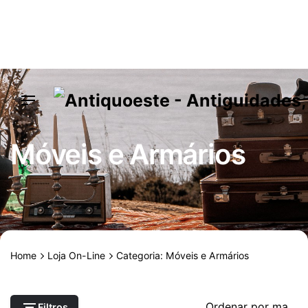
Skip
to
content
Móveis e Armários
Home
Loja On-Line
Categoria: Móveis e Armários
Filtros