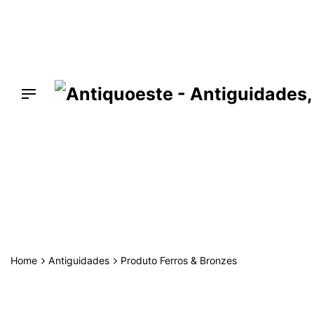
Skip
to
content
Produto Ferros &
Bronzes
Home
Antiguidades
Produto Ferros & Bronzes